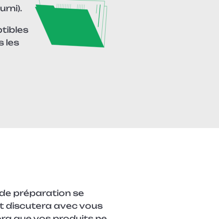
rni).
ptibles
s les
 de préparation se
et discutera avec vous
era que vos produits ne