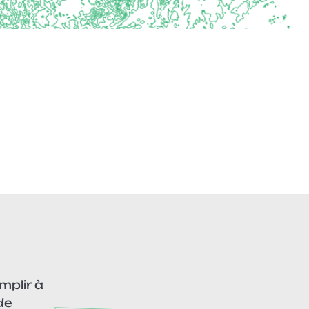
mplir à
de