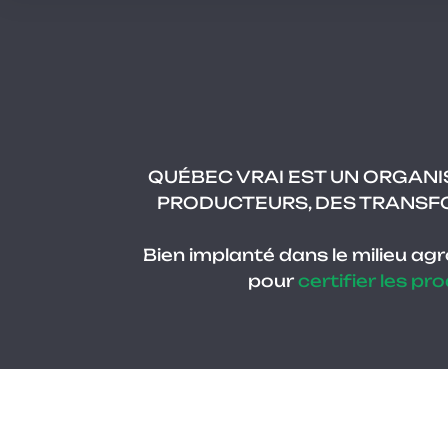
Vous
souhaitez
obtenir
de
QUÉBEC VRAI EST UN ORGANIS
l’information
PRODUCTEURS, DES TRANSFO
sur
la
Bien implanté dans le milieu ag
certification
pour
certifier les pr
biologique
ou
sur
Québec
Vrai ?