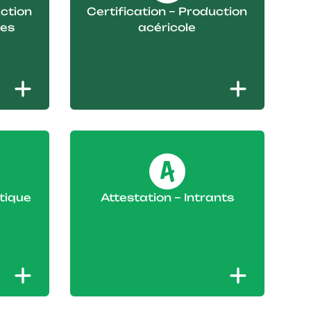
uction
Certification – Production
tes
acéricole
tique
Attestation – Intrants