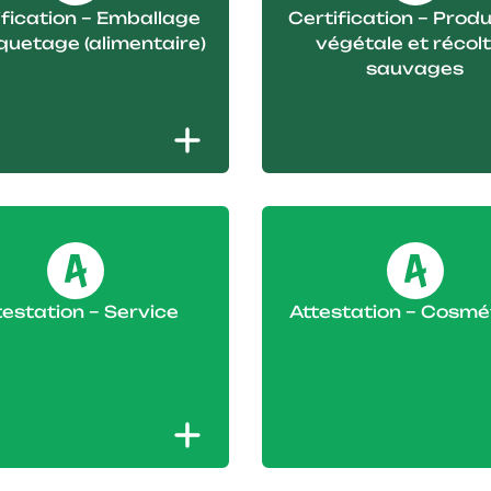
ification – Emballage
Certification – Prod
iquetage (alimentaire)
végétale et récol
sauvages
testation – Service
Attestation – Cosmé