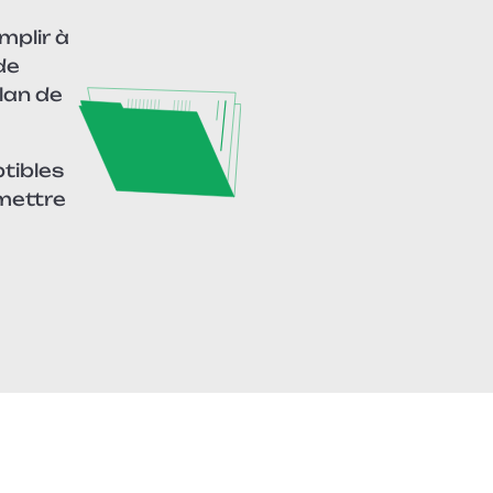
mplir à
de
plan de
ptibles
 mettre