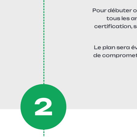
Pour débuter ou
tous les 
certification,
Le plan sera é
de compromettr
2