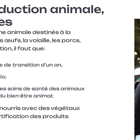
oduction animale,
tes
ine animale destinés à la
œufs, la volaille, les porcs,
ion, il faut que:
 de transition d’un an,
io;
 les soins de santé des animaux
du bien-être animal;
 nourris avec des végétaux
rtification des produits