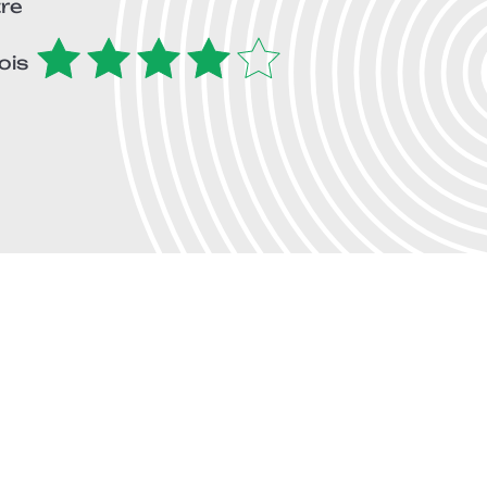
tre
ois