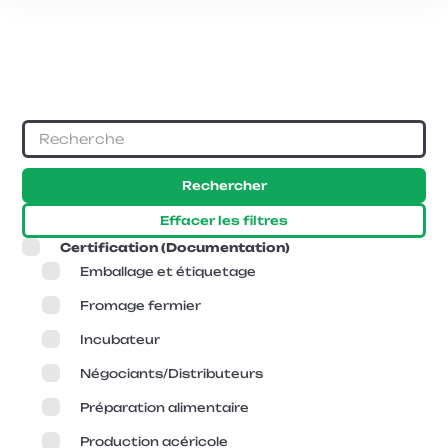
Vous
souhaitez
obtenir
de
l’information
Rechercher
sur
Effacer les filtres
la
Certification (Documentation)
certification
Emballage et étiquetage
biologique
Fromage fermier
ou
Incubateur
sur
Négociants/Distributeurs
Québec
Préparation alimentaire
Vrai ?
Production acéricole